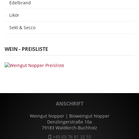
Edelbrand
Likör
Sekt & Secco
WEIN - PREISLISTE
ANSCHRIFT
Weingut Nopper | Bioweingut Nopper
Denzlingerstraße 10a
79183 Waldkirch-Buchholz
+49 (0) 76 81 32 55