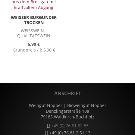
WEISSER BURGUNDER T
ROCKEN
WEISSWEIN - Q
UALITÄTSWEIN
5,90 €
Grundpreis / l:
5,90 €
ANSCHRIFT
Weingut Nopper | Bioweingut Nopper
Denzlingerstraße 10a
79183 Waldkirch-Buchholz
+49 (0) 76 81 32 55
+49 (0) 76 81 2 51 13